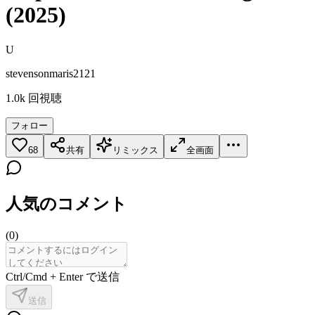
(2025)
U
stevensonmaris2121
1.0k
回視聴
フォロー
68
共有
リミックス
全画面
人気のコメント
(
0
)
Ctrl/Cmd + Enter で送信
送信