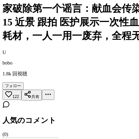
家破除第一个谣言：献血会传染疾
15 近景 跟拍 医护展示一次
耗材，一人一用一废弃，全程无菌
U
bobo
1.8k
回視聴
フォロー
122
共有
人気のコメント
(
0
)