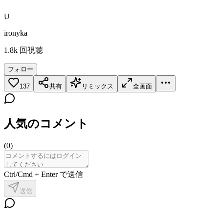
U
ironyka
1.8k
回視聴
フォロー
137
共有
リミックス
全画面
人気のコメント
(
0
)
Ctrl/Cmd + Enter で送信
送信