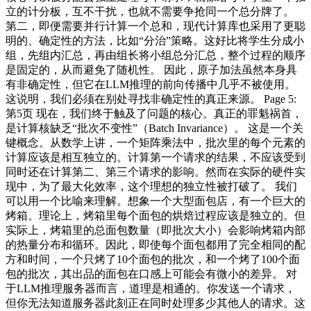
立的计分板，互不干扰，也就不需要争抢同一个总分牌了。
第二，即便需要并行计算一个总和，现代计算库也采用了更聪
明的、确定性的方法，比如“分治”策略。这好比将学生分成小
组，先组内汇总，再由组长将小组总分汇总，整个过程的顺序
是固定的，从而避免了随机性。 因此，原子加法虽然本身具
有非确定性，但它在LLM推理的前向传播中几乎不被使用。
这说明，我们必须在别处寻找非确定性的真正来源。 Page 5:
第5页 现在，我们终于触及了问题的核心。真正的罪魁祸首，
是计算核缺乏“批次不变性”（Batch Invariance）。 这是一个关
键概念。从数学上讲，一个矩阵乘法中，批次里的每个元素的
计算应该是相互独立的。计算第一个请求的结果，不应该受到
同时还在计算第二、第三个请求的影响。然而在实际的硬件实
现中，为了最大化效率，这个理想的独立性被打破了。 我们
可以用一个比喻来理解。想象一个大型面包店，有一个巨大的
烤箱。理论上，烤箱里每个面包的烘焙过程应该是独立的。但
实际上，烤箱里的总面包数量（即批次大小）会影响烤箱内部
的热量分布和循环。因此，即使每个面包都用了完全相同的配
方和时间，一个只烤了10个面包的批次，和一个烤了100个面
包的批次，其出品的面包在口感上可能会有微小的差异。 对
于LLM推理服务器而言，道理是相通的。你发送一个请求，
但你无法知道服务器此刻正在同时处理多少其他人的请求。这