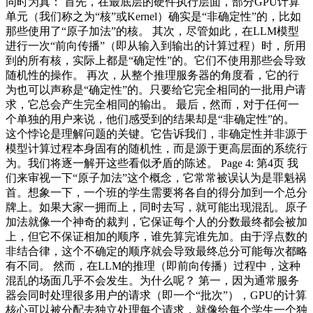
同时为真： 首先，在最底层的硬件执行层面，部分GPU计算
单元（我们称之为“核”或Kernel）确实是“非确定性”的，比如
那些使用了“原子加法”的核。 其次，尽管如此，在LLM模型
进行一次“前向传播”（即从输入到输出的计算过程）时，所用
到的所有核，实际上都是“确定性”的。它们不使用那些会导致
随机性的操作。 再次，从整个推理服务器的角度看，它的行
为也可以声称是“确定性”的。只要给它完全相同的一批用户请
求，它总会产生完全相同的输出。 最后，然而，对于任何一
个单独的用户来说，他们感受到的结果却是“非确定性”的。
这个悖论是理解问题的关键。它告诉我们，非确定性并非源于
模型计算过程本身固有的随机性，而是源于更高层面的系统行
为。我们将逐一解开这些看似矛盾的陈述。 Page 4: 第4页 我
们来审视一下“原子加法”这个概念，它常常被误认为是罪魁祸
首。想象一下，一个班的学生需要将各自的得分加到一个总分
牌上。如果大家一拥而上，同时去写，就可能出现混乱。原子
加法就像一个神奇的裁判，它保证每个人的分数最终都会被加
上，但它不保证相加的顺序，谁先算完谁先加。由于浮点数的
非结合律，这个不确定的顺序就会导致最终总分可能每次都略
有不同。 然而，在LLM的推理（即前向传播）过程中，这种
混乱的场面几乎不会发生。为什么呢？ 第一，因为通常服务
器会同时处理很多用户的请求（即一个“批次”），GPU的计算
核心可以被分配去独立处理每个请求，就像给每个学生一个独