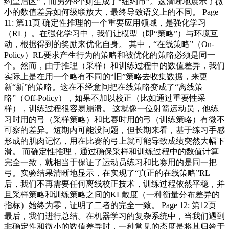
约皇后区”，而另外8个则生成了“纽约市”。这清晰地展示了微
小的数值差异如何级联放大，最终导致语义上的不同。 Page
11: 第11页 确定性推理的一个重要应用领域，是强化学习
（RL）。在强化学习中，我们让模型（即“策略”）与环境互
动，根据得到的奖励来优化自身。 其中，“在线策略”（On-
Policy）RL要求产生行为的策略和被优化的策略必须是同一
个。然而，由于推理（采样）和训练过程中的数值差异，我们
实际上是在用一个略有不同的“旧”策略去收集数据，来更
新“新”的策略。这在不经意间把在线策略变成了“离线策
略”（Off-Policy），如果不加以校正（比如通过重要性采
样），训练过程很容易崩溃。 这就像一位射箭运动员，他练
习时用的弓（采样策略）和比赛时用的弓（训练策略）有微不
可察的差异。短期内可能没问题，但长期来看，基于练习手感
形成的肌肉记忆，用在比赛的弓上就可能导致成绩突然大幅下
滑。 而确定性推理，通过确保采样和训练过程中的数值计算
完全一致，就相当于保证了运动员练习和比赛用的是同一把
弓。实验结果清晰地显示，在实现了“真正的在线策略”RL
后，我们不再需要任何离线校正技术，训练过程依然平稳，并
且采样策略和训练策略之间的KL散度（一种衡量分布差异的
指标）始终为零，证明了二者的完全一致。 Page 12: 第12页
最后，我们进行总结。在机器学习的复杂系统中，当我们遇到
非确定性和微小的数值差异时，一种常见的态度是将其归咎于