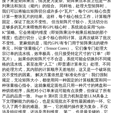
接下来是矩阵乘法，情况更为复杂。矩阵乘法本质上也是一系
列乘法和加法（规约）的组合。 同样地，处理大型矩阵时，
我们可以将输出矩阵切分成许多小“瓦片”，每个GPU核心负责
计算一整块瓦片的结果。这样，每个核心独立工作，计算顺序
固定，保证了批次不变性。 但当矩阵尺寸较小，无法切分出
足够多的瓦片来喂饱所有GPU核心时，系统就会采用“Split-
K”策略。它会将规约维度（即矩阵乘法中相乘后相加的那个
维度）也进行切分，让多个核心协同计算。这再次破坏了批次
不变性。 更麻烦的是，现代GPU有专门用于矩阵乘法的硬件
单元，叫做“张量核心”（Tensor Cores）。它们像专门处理大
宗订单的流水线，效率极高，但只接受特定尺寸的“订单”（即
瓦片）。如果你的矩阵尺寸不合适，系统可能会切换到不同规
格的流水线，甚至改用“人工”（即普通计算单元）处理。不同
的处理方式，其内部的计算顺序天差地别，这又是一个破坏批
次不变性的因素。 解决方案依然是“标准化作业”：我们强制
规定，无论矩阵大小，都使用同一种固定的计算核配置和同一
种张量核心指令。这就像规定面包店只用一种尺寸的烤盘和一
种烘焙程序，虽然对小订单来说可能有点浪费，但保证了所有
产品的品质一致。 Page 8: 第8页 注意力机制是使LLM具备上
下文理解能力的核心，也是实现批次不变性最困难的一环。它
引入了两个新的难题。 第一，它的规约操作更为复杂，不仅
涉及特征维度，还涉及序列维度。 第二，也是最关键的，它