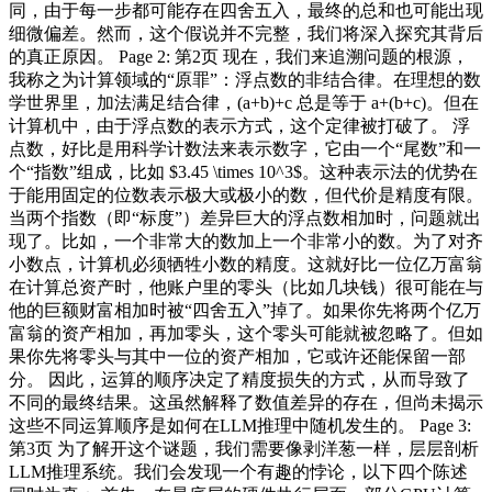
同，由于每一步都可能存在四舍五入，最终的总和也可能出现
细微偏差。然而，这个假说并不完整，我们将深入探究其背后
的真正原因。 Page 2: 第2页 现在，我们来追溯问题的根源，
我称之为计算领域的“原罪”：浮点数的非结合律。在理想的数
学世界里，加法满足结合律，(a+b)+c 总是等于 a+(b+c)。但在
计算机中，由于浮点数的表示方式，这个定律被打破了。 浮
点数，好比是用科学计数法来表示数字，它由一个“尾数”和一
个“指数”组成，比如 $3.45 \times 10^3$。这种表示法的优势在
于能用固定的位数表示极大或极小的数，但代价是精度有限。
当两个指数（即“标度”）差异巨大的浮点数相加时，问题就出
现了。比如，一个非常大的数加上一个非常小的数。为了对齐
小数点，计算机必须牺牲小数的精度。这就好比一位亿万富翁
在计算总资产时，他账户里的零头（比如几块钱）很可能在与
他的巨额财富相加时被“四舍五入”掉了。如果你先将两个亿万
富翁的资产相加，再加零头，这个零头可能就被忽略了。但如
果你先将零头与其中一位的资产相加，它或许还能保留一部
分。 因此，运算的顺序决定了精度损失的方式，从而导致了
不同的最终结果。这虽然解释了数值差异的存在，但尚未揭示
这些不同运算顺序是如何在LLM推理中随机发生的。 Page 3:
第3页 为了解开这个谜题，我们需要像剥洋葱一样，层层剖析
LLM推理系统。我们会发现一个有趣的悖论，以下四个陈述