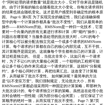
个“同时处理的请求数量”就是批次大小，它对于你来说是随机
的。由于计算核的输出会随着批次大小变化，你每次请求得到
的结果也就会随机变化。这才是用户感受到非确定性的根本原
因。 Page 6: 第6页 为了实现完全的确定性，我们必须确保模
型中的每一个计算操作都具备“批次不变性”。我们从最简单的
操作——RMSNorm开始。RMSNorm是一种归一化技术，它需
要对一个向量内的所有元素进行求和计算（即“规约”操作）。
问题出在哪里呢？当服务器处理的批次很大时，GPU的每个
计算核心可以被分配去独立完成一个或多个请求的RMSNorm
计算。每个请求的计算都在自己的核心内部完成，互不干扰，
其计算顺序是固定的。这就像每个学生都有自己的计算器，计
算过程是独立的。 但是，当批次非常小，比如只有一个请求
时，为了不让GPU的大量核心闲置，一个聪明的工程师可能
会让多个核心协作来完成这一个请求的计算。这就叫“分裂规
约”。多个核心同时计算，再把结果汇总。这改变了计算顺
序，从而破坏了批次不变性。 如何解决呢？最简单的方法
是“以不变应万变”。我们强制规定，无论批次大小，所有
RMSNorm计算都必须采用同一种固定的计算策略，即那种为
大批次设计的、每个请求独立计算的策略。虽然这在处理小批
次时会牺牲一些性能（因为部分核心会闲置），但它保证了计
算顺序的绝对一致，从而实现了批次不变性。 Page 7: 第7页