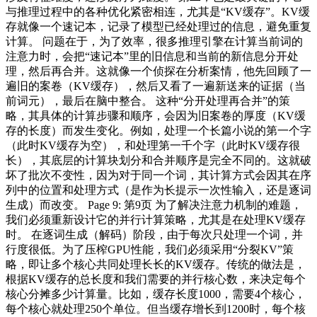
与推理过程中的各种优化紧密相连，尤其是“KV缓存”。KV缓
存就像一个速记本，记录了模型已经处理过的信息，避免重复
计算。 问题在于，为了效率，很多推理引擎在计算当前词的
注意力时，会把“速记本”里的旧信息和当前的新信息分开处
理，然后再合并。这就像一个侦探在分析案情，他先回顾了一
遍旧的案卷（KV缓存），然后又看了一遍新送来的证据（当
前词元），最后在脑中整合。 这种“分开处理再合并”的策
略，其具体的计算步骤和顺序，会因为旧案卷的厚度（KV缓
存的长度）而发生变化。例如，处理一个长篇小说的第一个字
（此时KV缓存为空），和处理第一千个字（此时KV缓存很
长），其底层的计算块划分和合并顺序是完全不同的。这就破
坏了批次不变性，因为对于同一个词，其计算方式会因其在序
列中的位置和处理方式（是作为长提示一次性输入，还是逐词
生成）而改变。 Page 9: 第9页 为了解决注意力机制的难题，
我们必须重新设计它的并行计算策略，尤其是在处理KV缓存
时。 在逐词生成（解码）阶段，由于每次只处理一个词，并
行度很低。为了压榨GPU性能，我们必须采用“分裂KV”策
略，即让多个核心共同处理长长的KV缓存。传统的做法是，
根据KV缓存的总长度和我们需要的并行核心数，来决定每个
核心分摊多少计算量。比如，缓存长度1000，需要4个核心，
每个核心就处理250个单位。但当缓存增长到1200时，每个核