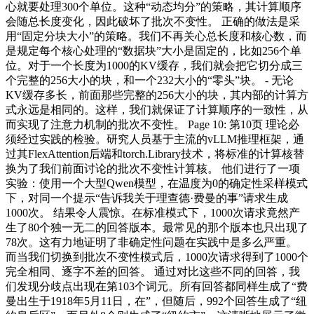
心就要处理300个单位。这种“动态均分”的策略，其计算顺序
会随总长度变化，因此破坏了批次不变性。 正确的做法是采
用“固定分块大小”的策略。我们不再关心总长度和核心数，而
是规定每个核心处理的“数据块”大小是固定的，比如256个单
位。对于一个长度为1000的KV缓存，我们就会把它切分成三
个完整的256大小的块，和一个232大小的“零头”块。 - 无论
KV缓存多长，前面那些完整的256大小的块，其内部的计算方
式永远是相同的。这样，我们就保证了计算顺序的一致性，从
而实现了注意力机制的批次不变性。 Page 10: 第10页 理论必
须经过实践的检验。研究人员基于主流的vLLM推理框架，通
过其FlexAttention后端和torch.Library技术，将标准的计算核替
换为了我们前面讨论的批次不变性计算核。 他们进行了一项
实验：使用一个大型Qwen模型，在温度为0的确定性采样模式
下，对同一个提示“告诉我关于理查德·费曼的事”请求生成
1000次。 结果令人震惊。在标准模式下，1000次请求竟然产
生了80个独一无二的回答版本。最常见的那个版本也只出现了
78次。这有力地证明了非确定性问题在实践中是多么严重。
而当我们切换到批次不变性模式后，1000次请求得到了1000个
完全相同、逐字不差的回答。 通过对比这些不同的回答，我
们发现分歧点出现在第103个词元。所有回答都同样生成了“费
曼出生于1918年5月11日，在”，但随后，992个回答生成了“纽