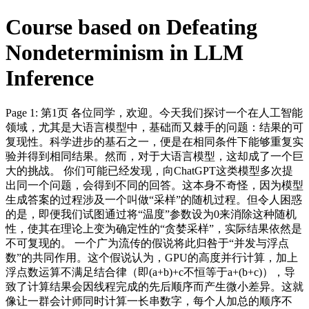
Course based on Defeating
Nondeterminism in LLM
Inference
Page 1: 第1页 各位同学，欢迎。今天我们探讨一个在人工智能
领域，尤其是大语言模型中，基础而又棘手的问题：结果的可
复现性。科学进步的基石之一，便是在相同条件下能够重复实
验并得到相同结果。然而，对于大语言模型，这却成了一个巨
大的挑战。 你们可能已经发现，向ChatGPT这类模型多次提
出同一个问题，会得到不同的回答。这本身不奇怪，因为模型
生成答案的过程涉及一个叫做“采样”的随机过程。但令人困惑
的是，即便我们试图通过将“温度”参数设为0来消除这种随机
性，使其在理论上变为确定性的“贪婪采样”，实际结果依然是
不可复现的。 一个广为流传的假说将此归咎于“并发与浮点
数”的共同作用。这个假说认为，GPU的高度并行计算，加上
浮点数运算不满足结合律（即(a+b)+c不恒等于a+(b+c)），导
致了计算结果会因线程完成的先后顺序而产生微小差异。这就
像让一群会计师同时计算一长串数字，每个人加总的顺序不