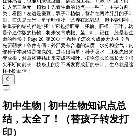
让你感冒，也能用来做疫苗、搞基因工程。 Page 19: 第19页
进入第三单元！植物！先看生命的起点——种子。主要分两
类，看图！左边是蚕豆，双子叶植物，营养在两片胖胖的子叶
里。右边是玉米，单子叶植物，营养在胚乳里。但不管哪种，
最重要的结构都是“胚”！它包括胚芽、胚轴、胚根、子叶，就
是个迷你版的植物，将来发育成根、茎、叶。记住，胚是新生
命的雏形！ Page 20: 第20页 一颗种子怎么长成参天大树？首
先要萌发！条件有俩：外部要有合适的温度、水分和空气；内
部种子本身得是健康的。过程很简单：种子吸水，胚根先出来
变成根，然后胚芽钻出来变成茎和叶。植物怎么长高长大？根
尖不断向前长，枝条上的芽不断发育成新的枝叶。生命就是这
样不断延伸！
初中生物 | 初中生物知识点总
结，太全了！（替孩子转发打
印）