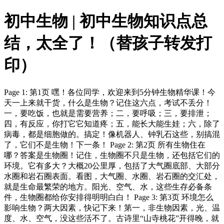
初中生物 | 初中生物知识点总
结，太全了！（替孩子转发打
印）
Page 1: 第1页 嘿！各位同学，欢迎来到5分钟生物精华课！今
天一上来就干货，什么是生物？记住这六点，考试不丢分！
一，要吃饭，也就是需要营养；二，要呼吸；三，要排泄；
四，有反应，你打它它知道疼；五，能长大能生娃；六，除了
病毒，都是细胞做的。搞定！像机器人、钟乳石这些，别搞混
了，它们不是生物！下一条！ Page 2: 第2页 所有生物住在
哪？答案是生物圈！记住，生物圈不只是生物，还包括它们的
环境。它有多大？大概20公里厚，包括了大气圈底部、大部分
水圈和岩石圈表面。看图，大气圈、水圈、岩石圈的交汇处，
就是生命最繁荣的地方。阳光、空气、水，这些生存必备条
件，生物圈都给你安排得明明白白！ Page 3: 第3页 环境怎么
影响生物？两大因素，快记下来！第一，非生物因素，光、温
度、水、空气，没这些活不了。古诗里“山寺桃花”开得晚，就