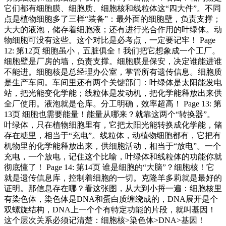
它们都有细胞膜、细胞质、细胞核和线粒体这“四大件”。不同
点是植物细胞多了三样“装备”：最外面的细胞壁，负责支撑；
大大的液泡，储存着细胞液；还有进行光合作用的叶绿体。动
物细胞可没有这些。这个对比是必考点，一定要记牢！ Page
12: 第12页 细胞虽小，五脏俱全！我们把它想象成一个工厂。
细胞壁是厂房的墙，负责支撑。细胞膜是保安，决定谁能进谁
不能进。细胞核是总经理办公室，掌管所有遗传信息。细胞质
是生产车间。车间里还有两个关键部门：叶绿体是太阳能发电
站，把光能变化学能；线粒体是发动机，把化学能释放出来供
全厂使用。液泡就是仓库。分工明确，效率超高！ Page 13: 第
13页 细胞也需要能量！能量从哪来？就靠这两个“转换器”。
叶绿体，只在植物细胞里有，它把太阳光能转换成化学能，储
存在糖里，相当于“充电”。线粒体，动植物细胞都有，它把有
机物里的化学能释放出来，供细胞活动，相当于“放电”。一个
充电，一个放电，记住这个比喻，叶绿体和线粒体的功能你就
彻底懂了！ Page 14: 第14页 谁是细胞的“大脑”？细胞核！它
就是遗传信息库，控制着细胞的一切。克隆羊多莉就是最好的
证明。那信息存在哪？看这张图，从大到小捋一遍：细胞核里
有染色体，染色体是DNA和蛋白质缠绕成的，DNA展开是个
双螺旋结构，DNA上一个个有特定功能的片段，就叫基因！
这个层次关系必须记清楚：细胞核>染色体>DNA>基因！