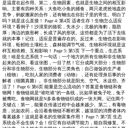
是温度在起作用。第二，生物因素，也就是生物之间的相互影
响。主要有四种关系：大鱼吃小鱼的捕食，两只老虎抢地盘的
竞争，蚂蚁搬家的合作，还有蛔虫在你肚子里的寄生。明白了
吗？就是这么直接！ Page 4: 第4页 适者生存！生物怎么适应
环境？看例子！沙漠里的骆驼，失水少；北极的海豹，脂肪
厚；海边的旗形树，长成了风的形状。这些都是为了活下去练
就的本事！记住，适应是普遍存在的。反过来，生物也在影响
环境，蚯蚓给土壤松土，森林能调节气候。生物和环境就是这
样互相依赖、互相影响！ Page 5: 第5页 下一个重点，生态系
统！啥是生态系统？一句话：一个地方的所有生物和非生物加
起来的总和。看这张图，一目了然！它分成两大部分：生物部
分和非生物部分。生物部分有三类角色：自己做饭的生产者
（植物），吃别人家的消费者（动物），还有处理身后事的分
解者（细菌真菌）。非生物部分就是阳光、空气、水这些。齐
活了！ Page 6: 第6页 能量是怎么流动的？答案是食物链和食
物网！食物链就是“谁吃谁”的一条线，比如草被兔子吃，兔子
被鹰吃。食物网就是N多条食物链织成的一张大网。记住两个
关键点：第一，能量在传递过程中会越来越少。第二，有毒物
质，比如农药，会沿着食物链不断积累，越顶层的消费者体内
毒素越多！这就是著名的生物富集作用！ Page 7: 第7页 生态
系统会不会生病？会！但它有自动调节能力，能自我修复。不