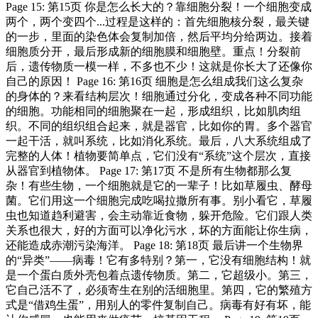
Page 15: 第15页 你是怎么长大的？靠细胞分裂！一个细胞变成
两个，两个变四个...过程是这样的：首先细胞核分裂，最关键
的一步，里面的染色体会复制加倍，然后平均分给两边。接着
细胞质分开，最后形成新的细胞膜和细胞壁。重点！分裂前
后，遗传物质一模一样，不多也不少！这就是你长大了还像你
自己的原因！ Page 16: 第16页 细胞是怎么组成我们这么复杂
的身体的？来看结构层次！细胞通过分化，变成各种不同功能
的细胞。功能相同的细胞聚在一起，形成组织，比如肌肉组
织。不同的组织组合起来，就是器官，比如你的胃。多个器官
一起干活，就叫系统，比如消化系统。最后，八大系统组成了
完整的人体！植物要简单点，它们没有“系统”这个层次，直接
从器官到植物体。 Page 17: 第17页 不是所有生物都那么复
杂！有些生物，一个细胞就是它的一辈子！比如草履虫、酵母
菌。它们用这一个细胞完成吃喝拉撒所有事。别小看它，草履
虫也知道趋利避害，会主动靠近食物，躲开危险。它们跟人类
关系也很大，好的方面可以净化污水，坏的方面能让你生病，
还能造成赤潮污染海洋。 Page 18: 第18页 最后讲一个生物界
的“异类”——病毒！它有多特别？第一，它没有细胞结构！就
是一个蛋白质外壳包着点遗传物质。第二，它超级小。第三，
它自己活不了，必须寄生在别的活细胞里。第四，它的繁殖方
式是“借鸡生蛋”，用别人的零件复制自己。病毒有好有坏，能