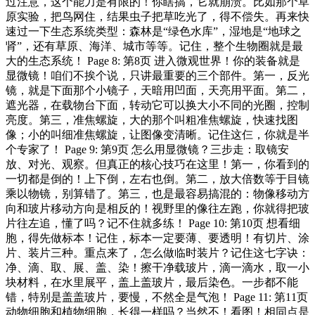
过注意，这个能力是有限的！你瞎搞，它就崩溃。比如那个草
原实验，把鸟网住，结果虫子把草吃光了，得不偿失。再来快
速过一下生态系统类型：森林是“绿色水库”，湿地是“地球之
肾”，还有草原、海洋、城市等等。记住，整个生物圈就是最
大的生态系统！ Page 8: 第8页 进入微观世界！你的装备就是
显微镜！咱们不挨个说，只讲最重要的三个部件。第一，反光
镜，就是下面那个小镜子，天暗用凹面，天亮用平面。第二，
遮光器，在载物台下面，转动它可以换大小不同的光圈，控制
亮度。第三，准焦螺旋，大的那个叫粗准焦螺旋，快速找图
像；小的叫细准焦螺旋，让图像变清晰。记住这仨，你就是半
个专家了！ Page 9: 第9页 怎么用显微镜？三步走：取镜安
放、对光、观察。但真正的核心技巧在这里！第一，你看到的
一切都是倒的！上下倒，左右也倒。第二，放大倍数等于目镜
乘以物镜，别算错了。第三，也是最容易搞混的：物像移动方
向和玻片移动方向是相反的！视野里的像往左跑，你就得把玻
片往左追，懂了吗？记不住就多练！ Page 10: 第10页 想看细
胞，得先做标本！记住，标本一定要薄、要透明！有切片、涂
片、装片三种。重点来了，怎么做临时装片？记住这七字诀：
净、滴、取、展、盖、染！擦干净载玻片，滴一滴水，取一小
块材料，在水里展平，盖上盖玻片，最后染色。一步都不能
错，特别是盖盖玻片，要慢，不然全是气泡！ Page 11: 第11页
动物细胞和植物细胞，长得一样吗？当然不！看图！相同点是