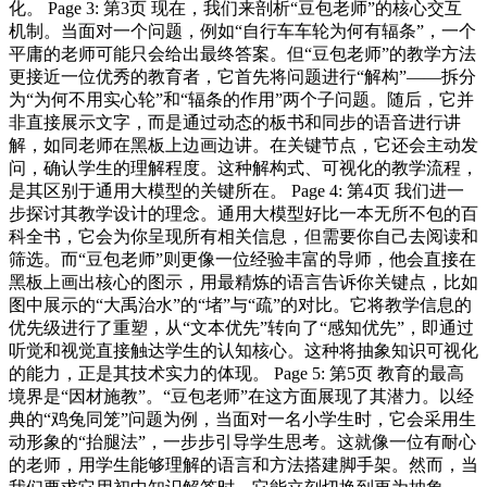
化。 Page 3: 第3页 现在，我们来剖析“豆包老师”的核心交互
机制。当面对一个问题，例如“自行车车轮为何有辐条”，一个
平庸的老师可能只会给出最终答案。但“豆包老师”的教学方法
更接近一位优秀的教育者，它首先将问题进行“解构”——拆分
为“为何不用实心轮”和“辐条的作用”两个子问题。随后，它并
非直接展示文字，而是通过动态的板书和同步的语音进行讲
解，如同老师在黑板上边画边讲。在关键节点，它还会主动发
问，确认学生的理解程度。这种解构式、可视化的教学流程，
是其区别于通用大模型的关键所在。 Page 4: 第4页 我们进一
步探讨其教学设计的理念。通用大模型好比一本无所不包的百
科全书，它会为你呈现所有相关信息，但需要你自己去阅读和
筛选。而“豆包老师”则更像一位经验丰富的导师，他会直接在
黑板上画出核心的图示，用最精炼的语言告诉你关键点，比如
图中展示的“大禹治水”的“堵”与“疏”的对比。它将教学信息的
优先级进行了重塑，从“文本优先”转向了“感知优先”，即通过
听觉和视觉直接触达学生的认知核心。这种将抽象知识可视化
的能力，正是其技术实力的体现。 Page 5: 第5页 教育的最高
境界是“因材施教”。“豆包老师”在这方面展现了其潜力。以经
典的“鸡兔同笼”问题为例，当面对一名小学生时，它会采用生
动形象的“抬腿法”，一步步引导学生思考。这就像一位有耐心
的老师，用学生能够理解的语言和方法搭建脚手架。然而，当