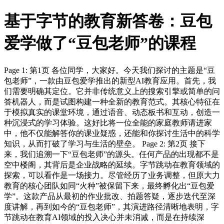
基于字节的教育新答卷：豆包
爱学做了“豆包老师”的课程
Page 1: 第1页 各位同学，大家好。今天我们探讨的主题是“豆
包老师”，一款由豆包爱学推出的新型AI教育应用。首先，我
们需要明确其定位。它并非传统意义上的搜索引擎或简单的问
答机器人，而是试图构建一种全新的教育范式。其核心特征在
于模拟真实的课堂环境，通过语音、动态板书和互动，创造一
种沉浸式的学习体验。这好比将一位全能的家庭教师请进家
中，他不仅能解答你的课业疑惑，还能和你探讨生活中的科学
知识，从而打破了学习与生活的壁垒。 Page 2: 第2页 接下
来，我们追溯一下“豆包老师”的源头。任何产品的出现都不是
空中楼阁，其背后是企业战略的延续。字节跳动在教育领域的
探索，可以看作是一场接力。尽管经历了业务调整，但原大力
教育的核心团队如同“火种”被保留下来，最终孵化出“豆包爱
学”。这款产品从最初的作业批改、拍题答疑，逐步迭代至深
度讲解，再到如今的“豆包老师”，其演进路径清晰地表明，字
节跳动在教育AI领域的投入决心并未消减，而是在持续深