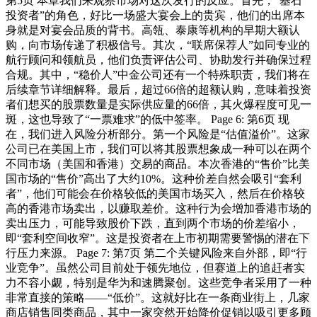
第5页 本章我们来观察市场对这次发行的反应。首先，“基石
投资者”的角色，好比一场盛大宴会上的贵宾，他们的出席本
身就是对宴会品质的背书。高瓴、泰康等机构的早期大额认
购，向市场传递了积极信号。其次，“联席保荐人”如同专业的
航行顾问和领航员，他们负责评估公司、协助发行并确保过程
合规。其中，“稳价人”中金公司还有一个特殊职责，我们将在
后续章节详细解释。最后，超过66倍的超额认购，意味着投资
者们想买的股票数量是实际供应量的66倍，其火爆程度可见一
斑，这也导致了“一票难求”的低中签率。 Page 6: 第6页 现
在，我们进入风险分析部分。第一个风险是“估值溢价”。这家
公司已在美国上市，我们可以将其股票想象成一种可以在两个
不同市场（美国和香港）交易的商品。本次香港的“售价”比美
国市场的“售价”高出了大约10%。这种价差自然会吸引“套利
者”，他们可能会在价格较低的美国市场买入，然后在价格较
高的香港市场卖出，以赚取差价。这种行为会增加香港市场的
卖出压力，可能导致股价下跌，直到两个市场的价差缩小，
即“套利空间收窄”。这是投资者在上市初期需要警惕的潜在下
行压力来源。 Page 7: 第7页 第二个关键风险来自外部，即“行
业竞争”。虽然公司目前处于领先地位，但赛道上的追赶者实
力不容小觑，特别是华为和速腾聚创。这些竞争者采用了一种
非常直接的策略——“低价”。这就好比在一条商业街上，几家
商店销售同类商品，其中一家突然开始降价促销以吸引更多顾