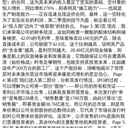
型）的合同，这为其未来的收入奠定了坚实的基础。交付量的
惊人增长，同比增长276%，则表明其“施工能力”——也就是
生产制造能力——正在迅速兑现这些合同。最终，这一切转化
为了实实在在的利润，第二季度的扭亏为盈，标志着公司
从“投入期”迈向了“收获期”的转折点。 Page 3: 第3页 现在，我
们来审视公司的财务状况，这如同检查一艘船的船体结构和储
备物资。42.6%的毛利率，意味着每卖出100元的产品，除去
直接成本后，公司能留下42.6元。这个比例越高，说明其产品
的“含金量”越高，盈利空间越大。28.49亿元的现金储备，则
像是船上的应急储备金和发展基金，它既能保证公司在遭遇风
浪（如价格战）时有足够韧性，也能支持其投资未来，比如建
设年产200万台的新工厂。这个产能目标，清晰地揭示了管理
层对未来激光雷达市场将迎来爆发式增长的坚定信心。 Page
4: 第4页 我们进入第二部分，分析其发行情况。IPO的过程，
可以理解为公司将一部分“股份”——即公司的所有权凭证——
拿到公开市场上出售，以换取发展所需资金。本次发行的“单
价”是每股228港元，“销售数量”是1700万股，由此计算出“总
销售额”，即募资金额38.76亿港元。而公司的总市值，则是用
单价乘以公司全部股份的总数得出的，它代表了市场在发行时
刻对公司整体价值的评估。这其中，公开发售的10%是面向我
们普通投资者的，其余90%则主要配售给机构投资者。 Page 5: