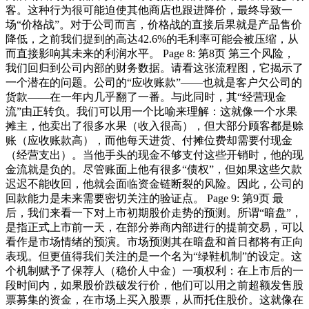
客。这种行为很可能迫使其他商店也跟进降价，最终导致一
场“价格战”。对于公司而言，价格战的直接后果就是产品售价
降低，之前我们提到的高达42.6%的毛利率可能会被压缩，从
而直接影响其未来的利润水平。 Page 8: 第8页 第三个风险，
我们回归到公司内部的财务数据。请看这张流程图，它揭示了
一个潜在的问题。公司的“应收账款”——也就是客户欠公司的
货款——在一年内几乎翻了一番。与此同时，其“经营现金
流”由正转负。我们可以用一个比喻来理解：这就像一个水果
摊主，他卖出了很多水果（收入很高），但大部分顾客都是赊
账（应收账款高），而他每天进货、付摊位费却需要付现金
（经营支出）。当他手头的现金不够支付这些开销时，他的现
金流就是负的。尽管账面上他有很多“债权”，但如果这些欠款
迟迟不能收回，他就会面临资金链断裂的风险。因此，公司的
回款能力是未来需要密切关注的验证点。 Page 9: 第9页 最
后，我们来看一下对上市初期股价走势的预测。所谓“暗盘”，
是指正式上市前一天，在部分券商内部进行的提前交易，可以
看作是市场情绪的预演。市场预测其在暗盘和首日都将有正向
表现。但更值得我们关注的是一个名为“绿鞋机制”的设定。这
个机制赋予了保荐人（稳价人中金）一项权利：在上市后的一
段时间内，如果股价跌破发行价，他们可以用之前超额发售股
票募集的资金，在市场上买入股票，从而托住股价。这就像在