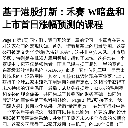
基于港股打新：禾赛-W暗盘和
上市首日涨幅预测的课程
Page 1: 第1页 同学们，我们开始第一章的学习。本章旨在建立
对这家公司的宏观认知。首先，请看屏幕上的思维导图。这家
公司被定义为“全球激光雷达龙头”，这并非空穴来风。其市场
份额，特别是在机器人应用领域，超过了60%。这好比在一个
赛场中，它不仅是领跑者，而且已经占据了超过一半的赛道。
在高级驾驶辅助系统（ADAS）市场，它也位列三甲，显示出
其技术的广泛适用性。其次，其核心优势体现在商业落地上，
获得了全球22家主流汽车制造商的量产定点，这相当于获得了
未来持续的订单保证。最后，从财务数据看，42.6%的毛利率
和充裕的现金储备，共同构成了其稳固的财务基础，如同为一
艘远航的巨轮备足了燃料和补给。 Page 2: 第2页 接下来，我
们深入探讨其商业化成果。所谓“量产定点”，在汽车行业中是
一个至关重要的概念。我们可以将其比喻为一位建筑师的设计
图纸被开发商最终采纳，并签订了覆盖未来多个楼盘的长期合
同。这家公司获得了22家开发商（主机厂）的120个项目（车