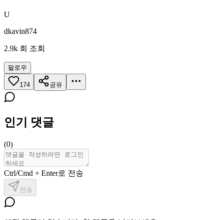
U
dkavin874
2.9k
회 조회
팔로우
174
공유
인기 댓글
(
0
)
Ctrl/Cmd + Enter로 전송
전송