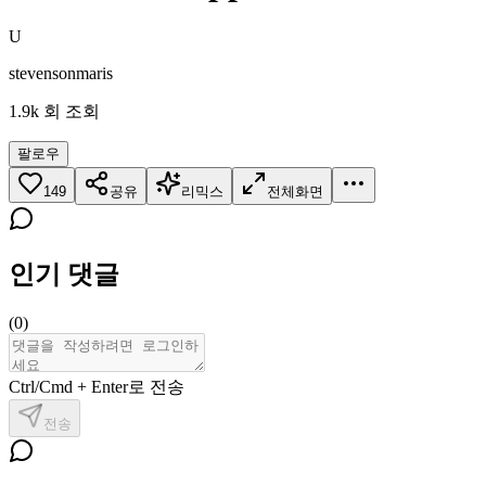
U
stevensonmaris
1.9k
회 조회
팔로우
149
공유
리믹스
전체화면
인기 댓글
(
0
)
Ctrl/Cmd + Enter로 전송
전송