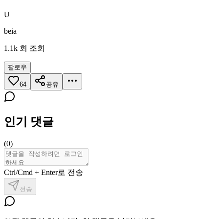
U
beia
1.1k
회 조회
팔로우
64
공유
인기 댓글
(
0
)
Ctrl/Cmd + Enter로 전송
전송