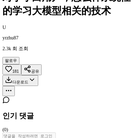
的学习大模型相关的技术
U
yrzhu87
2.3k
회 조회
팔로우
181
공유
다운로드
인기 댓글
(
0
)