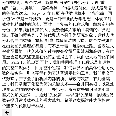
号”的规则。整个过程，就是先“分解”（去括号），再“重
组”（合并同类项），最终得到一个结构最优化、形式最简洁
的等价表达式。 Page 12: 第12页 在代数运算中，“先化简，再
求值”不仅是一种技巧，更是一种重要的数学思想，体现了对
效率和精确性的追求。面对一个复杂的代数式和一组给定的字
母值，如果我们直接代入，无疑会陷入繁琐且易错的计算泥
潭。正确的策略是，先将代数式本身作为研究对象，通过去括
号和合并同类项，将其“打磨”成最简洁的形式。这个过程如同
在出发前先整理好行囊，而不是带着一堆杂物上路。当表达式
被化至最简，代入求值的过程便会变得异常清晰和高效，有时
甚至会发现某些变量在化简后被消去了，从而极大地简化了问
题。 Page 13: 第13页 至此，我们共同梳理了代数式及其运算
的完整知识体系。回顾整个过程，我们从算术的具体性迈向代
数的抽象性，引入字母作为表达普遍规律的工具。我们定义了
代数式，并学会了解析其内部的项、系数与次数。在此基础
上，我们掌握了化繁为简的关键技术——合并同类项，以及处
理复杂结构的核心法则——去括号。所有这些知识最终汇聚于
整式的加减运算，并通过“先化简，再求值”的策略，展现出代
数在提升运算效率上的强大威力。希望这次探讨能为你构建一
个坚实的代数思维框架。