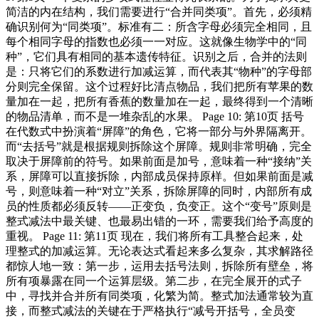
简洁的内在结构，我们需要进行“合并同类项”。首先，必须精
确识别何为“同类项”。标准有二：所含字母必须完全相同，且
每个相同字母的指数也必须一一对应。这就像生物学中的“同
种”，它们具有相同的基本遗传特征。识别之后，合并的法则
是：只将它们的系数进行加减运算，而代表其“物种”的字母部
分则完全保留。这个过程好比清点物品，我们把所有苹果的数
量加在一起，把所有香蕉的数量加在一起，最终得到一个清晰
的物品清单，而不是一堆杂乱的水果。 Page 10: 第10页 括号
在代数式中扮演着“屏障”的角色，它将一部分与外界隔离开。
而“去括号”就是根据规则拆除这个屏障。规则非常明确，完全
取决于屏障前的符号。如果前面是加号，意味着一种“接纳”关
系，屏障可以直接拆除，内部成员保持原样。但如果前面是减
号，则意味着一种“对立”关系，拆除屏障的同时，内部所有成
员的性质都必须反转——正变负，负变正。这个“变号”原则是
整式减法中最关键、也最易出错的一环，需要我们给予高度的
重视。 Page 11: 第11页 现在，我们将所有工具整合起来，处
理整式的加减运算。无论表达式看起来多么复杂，其求解路径
都惊人地一致：第一步，运用去括号法则，拆除所有壁垒，将
所有项暴露在同一个运算层级。第二步，在完全展开的式子
中，寻找并合并所有同类项，化繁为简。整式加法通常较为直
接，而整式减法的关键在于严格执行“减号开括号，全员变