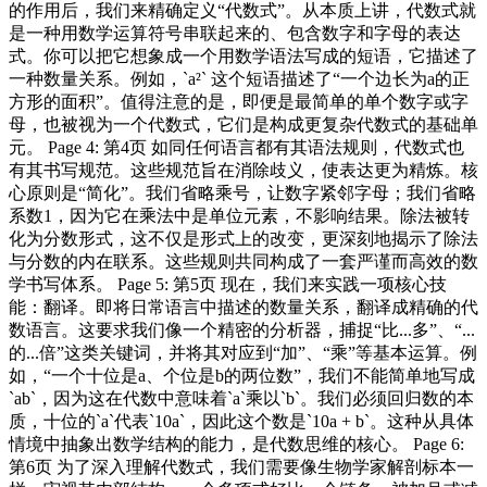
的作用后，我们来精确定义“代数式”。从本质上讲，代数式就
是一种用数学运算符号串联起来的、包含数字和字母的表达
式。你可以把它想象成一个用数学语法写成的短语，它描述了
一种数量关系。例如，`a²` 这个短语描述了“一个边长为a的正
方形的面积”。值得注意的是，即便是最简单的单个数字或字
母，也被视为一个代数式，它们是构成更复杂代数式的基础单
元。 Page 4: 第4页 如同任何语言都有其语法规则，代数式也
有其书写规范。这些规范旨在消除歧义，使表达更为精炼。核
心原则是“简化”。我们省略乘号，让数字紧邻字母；我们省略
系数1，因为它在乘法中是单位元素，不影响结果。除法被转
化为分数形式，这不仅是形式上的改变，更深刻地揭示了除法
与分数的内在联系。这些规则共同构成了一套严谨而高效的数
学书写体系。 Page 5: 第5页 现在，我们来实践一项核心技
能：翻译。即将日常语言中描述的数量关系，翻译成精确的代
数语言。这要求我们像一个精密的分析器，捕捉“比...多”、“...
的...倍”这类关键词，并将其对应到“加”、“乘”等基本运算。例
如，“一个十位是a、个位是b的两位数”，我们不能简单地写成
`ab`，因为这在代数中意味着`a`乘以`b`。我们必须回归数的本
质，十位的`a`代表`10a`，因此这个数是`10a + b`。这种从具体
情境中抽象出数学结构的能力，是代数思维的核心。 Page 6:
第6页 为了深入理解代数式，我们需要像生物学家解剖标本一