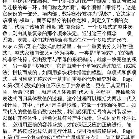
样，审视其内部结构。一个多项式好比一个链条，被加号或减
号连接的每一环，我们称之为“项”。每个项都自带符号，这是
它身份的一部分。项内部，数字部分被称为“系数”，它决定了
该项的“权重”。而字母部分的指数之和，则定义了“项的次
数”，代表了该项的“维度”或“复杂度”。一个多项式的整体次
数，则由其最复杂的那个项来决定。通过这三个概念——项、
系数、次数，我们就能精确地描述任何一个多项式的形态。
Page 7: 第7页 在代数式的世界里，有一个重要的分支叫做“整
式”。整式家族内部又可分为两类。一类是“单项式”，它的结
构非常纯粹，仅由数字与字母的乘积构成，就像一块完整的积
木。另一类是“多项式”，它是由若干个单项式通过加法（或减
法）拼接而成的，如同用多块积木搭建的模型。单项式和多项
式，共同构成了整式这一基本而重要的代数研究对象。 Page
8: 第8页 代数式的价值不仅在于抽象表达，更在于其应用计
算。所谓“求值”，就是将具体数值“代入”到字母中，使抽象的
表达式回归具体数值的过程。这个过程可以概括为两步：代入
和计算。其中，“代入”是关键步骤，它像一个精确的接口。如
果代入的数值是负数或分数，我们必须用括号将其封装起来，
以保护其整体性，避免运算符号产生混淆。这如同处理化学试
剂，必须用正确的容器盛放，才能保证反应的正确进行。随
后，严格按照运算法则进行计算，便可得到最终结果。 Page
9: 第9页 一个复杂的多项式往往显得冗长杂乱。为了揭示其更