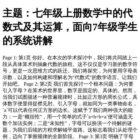
主题：七年级上册数学中的代
数式及其运算，面向7年级学生
的系统讲解
Page 1: 第1页 你好。在本次的学术探讨中，我们将共同踏上一
段从具体算术到抽象代数的旅程。这不仅仅是学习新的数学符
号，更是一次思维方式的跃迁。我们将探究，为何要用字母表
示数，以及如何构建和理解名为“代数式”的数学语言。让我们
开始吧。 Page 2: 第2页 我们首先探讨一个根本问题：为何要
引入字母？在算术的世界里，数字是固定的、具体的。然而，
当我们试图描述一种普遍规律时，比如正方形的周长公式，具
体数字便显得捉襟见肘。引入字母，就如同为一类事物命名，
`a`可以代表任何正方形的边长。这赋予了我们两种强大的能
力：一是“概括性”，用一个简单的式子`a+b=b+a`便可涵盖无
数个加法实例；二是“未知性”，字母可以扮演一个待解的谜
题，为我们后续的方程求解铺平道路。这标志着我们从处理个
例，迈向了掌握规律的全新阶段。 Page 3: 第3页 明确了字母