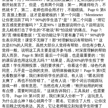
都开始发言了。但是，也有两个问题：第一，网速得给力，不
然就卡了。第二，老师也得会用才行，不能瞎搞。 Page 6: 第6
页 直接上数据，这才是最硬核的！第一个问题：“Mentimeter
让你更活跃了吗？” 90%的学生选了“是”！第二个问题：“用它
发言感觉更舒服吗？” 又是90%！这数据说明什么？说明这玩
意儿精准打击了学生的“不敢说”和“怕说错”的痛点。 Page 7:
第7页 继续看数据！“互动功能让学习更有趣了吗？” 90%的学
生表示同意！课堂不无聊了！那“对理解知识有帮助吗？” 这
次是83%的人同意。虽然大部分人觉得有帮助，但也有少数人
觉得一般。说明这工具主要是提升参与感，对深度理解的帮助
因人而异。 Page 8: 第8页 最后一个问题，也是最重要的：“别
的课应该也用这玩意儿吗？” 结果是，高达90%的学生投了赞
成票！学生用脚投票，强烈要求推广。你看这个图，绿色代表
同意，几乎是一边倒的支持。说明体验确实好！ Page 9: 第9页
光看数据不够，我们来听听学生的原话。有人说：“匿名回答
太爽了，再也不怕答错了。” 还有人说：“那个词云功能跟玩
游戏一样，很有意思。” 当然也有人吐槽：“刚开始用的时候
有点懵，需要时间适应。” 这就告诉我们，工具虽好，也需要
引导。 Page 10: 第10页 好，我们来深入分析一下，这玩意儿
为什么这么神？核心就两个字：匿名。它抓住了人性，让你没
有后顾之忧地表达。其次，它让老师能立刻知道学生听懂了