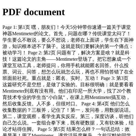
PDF document
Page 1: 第1页 嘿，朋友们！今天5分钟带你速通一篇关于课堂
神器Mentimeter的论文。首先，问题在哪？传统课堂太闷了！
学生要么不敢说，要么不想说，老师在上面讲，学生在下面神
游，知识根本进不了脑子。这就是我们要解决的第一个痛点：
被动学习！ Page 2: 第2页 问题有了，解决方案是啥？就是科
技！这篇论文的主角——Mentimeter登场了。把它想象成一个
课堂互动工具，老师提问，你用手机就能匿名回答。什么投
票、词云、问答，想怎么玩就怎么玩，再也不用怕答错了在全
班面前社死。重点就是：匿名、实时、互动！ Page 3: 第3页
这篇研究不是空想，是做了实验的。目标很明确：就是要看看
Mentimeter到底有没有用。他们在印尼一所大学，找了20个教
育技术专业的学生当“小白鼠”，在课上用Mentimeter搞互动，
然后收集反馈。人不多，但很对口。 Page 4: 第4页 他们怎么
收集数据的？三板斧，记住了！第一，发问卷，用数据说话。
第二，课堂观察，看学生真实反应。第三，深度访谈，听他们
自己怎么说。一套组合拳下来，既有硬数据，又有软体验，结
论才站得住脚。 Page 5: 第5页 结果怎么样？一句话总结：效
果显著！用了Mentimeter，课堂活跃度飙升，之前沉默的同学