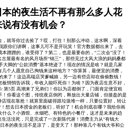
日本的夜生活不再有那么多人花
来说有没有机会？
是黄金，就等你过去捡了？哎，打住！别那么冲动，这水啊，深着
页 我跟你们讲啊，这事儿可不是开玩笑！官方数据都出来了，去
成本蹭蹭的，谁受得了？第二，也是最要命的，“二次会”没了！
古屋最有名的风月场所“锦三”，那些见过大风大浪的妈妈桑都
、大手大脚的“公款消费”基本绝迹了！现在的情况是啥？就是几家
有几个人愿意自己掏钱来这种地方？”你算算，最便宜的消费，
意思的来了！这边高端店哭爹喊娘，另一边有些店却在偷偷数钱！
老板悄悄告诉我，年收入能吓死你！为啥？因为夜店生意不好，
5: 第5页 高潮来了兄弟们！你以为店都倒了，门面肯定便宜租
手！你看这个图，传统夜店倒闭，释放出大量店铺，但接盘的是
种店现在靠抢！就算里面破得跟垃圾堆一样，只要位置好，转让
后上干货！想去日本捞金的老板们，听好了！机会到底在哪？我给你画
欢什么？小酒馆、水烟吧、有特色的小餐厅，这才是未来的趋
夜生活没死，只是完成了一次新陈代谢！消费主力从“有钱大
白了。日本的夜生活不是凉了，是变天了！那种靠几个有钱大爷和公