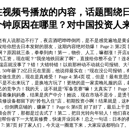
在视频号播放的内容，话题围绕
个钟原因在哪里？对中国投资人
活！最近老有人说那边不行了，夜店酒吧哗哗倒闭，是不是感觉遍地
你想去日本发财的朋友，这期内容绝对劲爆！ Page 2: 第2
啊？原因就三条，拳拳到肉！第一，物价、人工，嘛都涨！开店
工资，现在呢？“我坐地铁回家了啊”，直接给你整不会了！连名
你以为高端店就没事了？错！大错特错！以前那种动不动就公司报销
50年砸了2亿日元在里面，他说得最实在：“现在没公司报销，
生意的，现在是真难受！ Page 4: 第4页 哎，但是！最有
不是不出来玩了，是换地方玩了！更绝的是一家卖晚礼服的店，
争力！我的天，这不就是“军备竞赛”嘛！太真实了！ Page 
看着像妈妈桑，结果是房产中介！她说，现在市场不是冷，是烫
装修设备都留下的“拎包入住”店，初期投资小啊！结果就是，这
钱，但倒腾店铺的，赚麻了！ Page 6: 第6页 好了好了，最
级会所了，那都是过去式了！第二，把目光转向年轻人！他们喜
能帮你省下一大笔装修费，快速开业回本！总之一句话：日本的
ge 7: 第7页 好了家人们，今天这一圈逛下来，大家应该都明