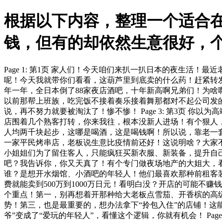
根据以下内容，整理一个适合
钱，但有的却依然生意很好，
Page 1: 第1页 家人们！今天咱们来扒一扒日本的夜生
呢！今天我就带你们看看，这葫芦里到底卖的什么药！赶紧转发给
年一年，全日本倒了88家夜店酒吧，十年新高啊兄弟们！为啥
以前那帮上班族，吃完饭不接着奏乐接着舞那都对不起公司发的
说，再不努力就要被淘汰了！惨不惨！ Page 3: 第3页 
店围着几个熟客打转，你来我往，根本没新人进场！有个狠人，
人均两千块起步，这哪是喝酒，这是喝钱啊！所以说，靠老一套做
一家平民烤串店，老板说生意比疫情前还好！这说明啥？大家
小姐姐们为了留住客人，只能疯狂买新衣服、新装备，提升自己的竞
吧？我告诉你，你又天真了！有个专门做夜场地产的大姐大，
谁？是想开水烟馆、小酒吧的年轻人！他们最喜欢那种前租客
费就能卖到500万到1000万日元！看明白没？开店的可能不赚
个重点！第一，别再想着开那种给大老板点雪茄、开香槟的高
势！第三，也是最重要的，想办法拿下“拎包入住”的店铺！这
爷”变成了“爱玩的年轻人”，看懂这个逻辑，你就有机会！ Pa