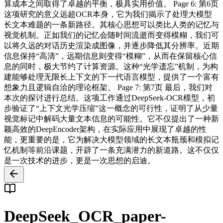
算成本之间取得了卓越的平衡，极具实用价值。 Page 6: 第6页
这项研究的意义远超OCR本身，它为我们揭示了处理大模型
长文本难题的一条新路径。其核心思想可以类比人类的记忆与
视觉机制。正如我们的记忆会随时间流逝而变得模糊，我们可
以将久远的对话历史渲染成图像，并逐步降低其分辨率。近期
信息保持“高清”，远期信息则变得“模糊”，从而在保留核心信
息的同时，极大节约了计算资源。这种“光学遗忘”机制，为构
建能够处理无限长上下文的下一代语言模型，提供了一个富有
想象力且逻辑自洽的理论框架。 Page 7: 第7页 最后，我们对
本次的探讨进行总结。这项工作通过DeepSeek-OCR模型，初
步验证了“上下文光学压缩”这一概念的可行性，证明了从少量
视觉标记中解码大量文本信息的可能性。它不仅提出了一种新
颖高效的DeepEncoder架构，在实际应用中展现了卓越的性
能，更重要的是，它为解决大模型领域的长文本瓶颈和模拟记
忆机制等前沿课题，开辟了一条充满潜力的新道路。这不仅仅
是一次技术的进步，更是一次思想的启迪。
DeepSeek_OCR_paper-