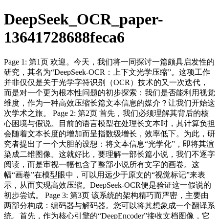
DeepSeek_OCR_paper-
13641728688feca6
Page 1: 第1页 欢迎。今天，我们将一同探讨一篇颇具启发性的
研究，其名为“DeepSeek-OCR：上下文光学压缩”。这项工作
并非仅仅是关于光学字符识别（OCR）技术的又一次迭代，
而是对一个更为根本性问题的初步探索：我们是否能利用视觉
维度，作为一种高效压缩长篇文本信息的媒介？让我们开始这
次学术之旅。 Page 2: 第2页 首先，我们必须理解其背后的核
心困境与假说。目前的语言模型在处理长文本时，其计算负担
会随着文本长度的增加而呈指数级增长，效率低下。为此，研
究者提出了一个大胆的设想：将文本信息“光学化”，即将其渲
染成二维图像。这就好比，要理解一部长篇小说，我们不逐字
阅读，而是审视一幅包含了整部小说所有文字的画卷。这
幅“画卷”在模型眼中，可以用远少于原文的“视觉标记”来表
示，从而实现高效压缩。DeepSeek-OCR便是验证这一假说的
初步尝试。 Page 3: 第3页 该系统的架构精巧而严密，主要由
两部分构成：编码器与解码器。您可以将其想象成一个翻译系
统。首先，作为核心引擎的“DeepEncoder”接收文档图像，它