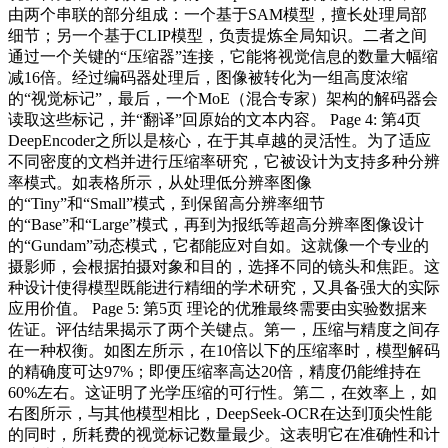
由两个串联的部分组成：一个基于SAM模型，擅长处理局部
细节；另一个基于CLIP模型，负责提炼全局知识。二者之间
通过一个关键的“压缩器”连接，它能将视觉信息的数量大幅缩
减16倍。经过编码器处理后，图像被转化为一组高度浓缩
的“视觉标记”，最后，一个MoE（混合专家）架构的解码器会
读取这些标记，并“翻译”回原始的文本内容。 Page 4: 第4页
DeepEncoder之所以是核心，在于其卓越的灵活性。为了适应
不同密度的文档并进行压缩率研究，它被设计为支持多种分辨
率模式。如表格所示，从处理低分辨率图像
的“Tiny”和“Small”模式，到保留高分辨率细节
的“Base”和“Large”模式，再到为报纸等超高分辨率图像设计
的“Gundam”动态模式，它都能应对自如。这就像一个专业的
摄影师，会根据拍摄对象和目的，选择不同的镜头和焦距。这
种设计使得模型既能进行精细的学术研究，又具备强大的实际
应用价值。 Page 5: 第5页 理论的优雅最终需要由实验数据来
佐证。评估结果揭示了两个关键点。第一，压缩与精度之间存
在一种权衡。如图左所示，在10倍以下的压缩率时，模型解码
的精确度可达97%；即便压缩率高达20倍，精度仍能维持在
60%左右。这证明了光学压缩的可行性。第二，在效率上，如
右图所示，与其他模型相比，DeepSeek-OCR在达到顶尖性能
的同时，所耗费的视觉标记数量最少。这表明它在准确性和计