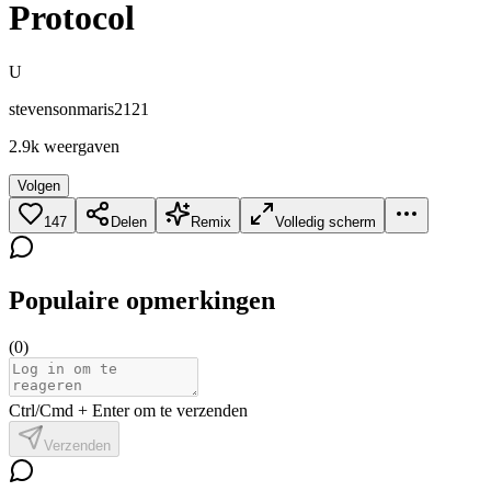
Protocol
U
stevensonmaris2121
2.9k
weergaven
Volgen
147
Delen
Remix
Volledig scherm
Populaire opmerkingen
(
0
)
Ctrl/Cmd + Enter om te verzenden
Verzenden