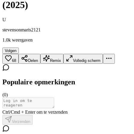
(2025)
U
stevensonmaris2121
1.0k
weergaven
Volgen
68
Delen
Remix
Volledig scherm
Populaire opmerkingen
(
0
)
Ctrl/Cmd + Enter om te verzenden
Verzenden