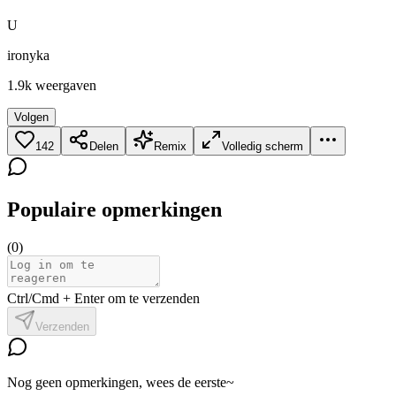
U
ironyka
1.9k
weergaven
Volgen
142
Delen
Remix
Volledig scherm
Populaire opmerkingen
(
0
)
Ctrl/Cmd + Enter om te verzenden
Verzenden
Nog geen opmerkingen, wees de eerste~