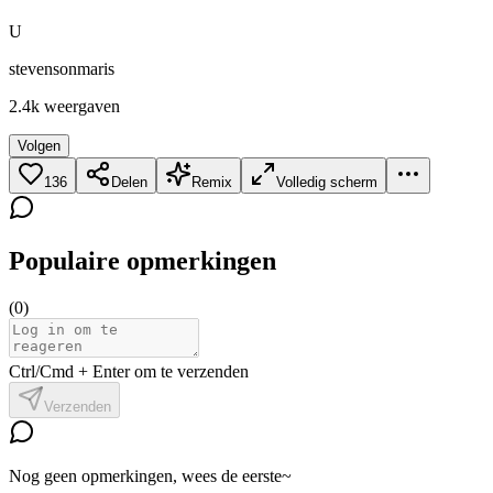
U
stevensonmaris
2.4k
weergaven
Volgen
136
Delen
Remix
Volledig scherm
Populaire opmerkingen
(
0
)
Ctrl/Cmd + Enter om te verzenden
Verzenden
Nog geen opmerkingen, wees de eerste~