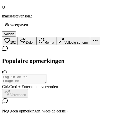
U
marissastevenson2
1.8k
weergaven
Volgen
102
Delen
Remix
Volledig scherm
Populaire opmerkingen
(
0
)
Ctrl/Cmd + Enter om te verzenden
Verzenden
Nog geen opmerkingen, wees de eerste~