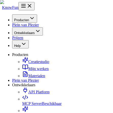
KnowFun
Producten
Plein van Plezier
Ontwikkelaars
Prijzen
Help
Producten
Creatiestudio
Mijn werken
Materialen
Plein van Plezier
Ontwikkelaars
API Platform
MCP Server
Beschikbaar