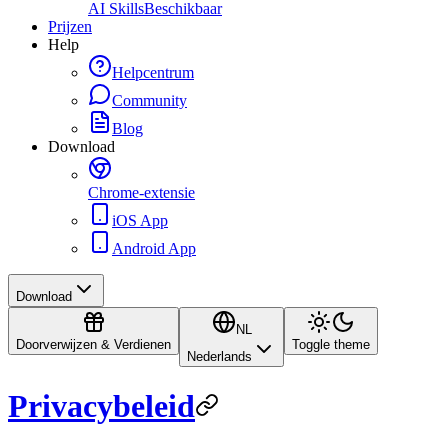
AI Skills
Beschikbaar
Prijzen
Help
Helpcentrum
Community
Blog
Download
Chrome-extensie
iOS App
Android App
Download
NL
Doorverwijzen & Verdienen
Toggle theme
Nederlands
Privacybeleid