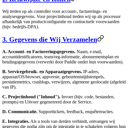
Wij treden op als controller voor account-, facturerings- en
analysesgegevens. Voor projectinhoud treden wij op als processor
afhankelijk van productconfiguratie en contractuele voorwaarden
(bijv. bedrijfs-DPA).
3. Gegevens die Wij Verzamelen
A. Account- en Factureringsgegevens.
Naam, e-mail,
accountidentificatoren, team/org-informatie, abonnementsplan en
betalingsgegevens (verwerkt door Paddle onder hun voorwaarden).
B. Servicegebruik- en Apparaatgegevens.
IP-adres,
apparaat/OS/browser, appversie, gebeurtenistijdstempels,
prestatiemetrics, crashlogs, verwijzers, algemene geolocatie (afgeleid
van IP).
C. Projectinhoud ("Inhoud").
Invoer (bijv. code, bestanden,
prompts) en Uitvoer gegenereerd door de Service.
D. Communicatie.
Supporttickets, feedback, enquêtereacties.
E. Integraties.
Als u tools van derden verbindt, ontvangen wij
gegevens die nodig zijn om de integratie in te schakelen volgens hun