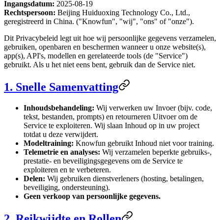
Ingangsdatum:
2025-08-19
Rechtspersoon:
Beijing Huiduoxing Technology Co., Ltd.,
geregistreerd in China. ("Knowfun", "wij", "ons" of "onze").
Dit Privacybeleid legt uit hoe wij persoonlijke gegevens verzamelen,
gebruiken, openbaren en beschermen wanneer u onze website(s),
app(s), API's, modellen en gerelateerde tools (de "Service")
gebruikt. Als u het niet eens bent, gebruik dan de Service niet.
1. Snelle Samenvatting
Inhoudsbehandeling:
Wij verwerken uw Invoer (bijv. code,
tekst, bestanden, prompts) en retourneren Uitvoer om de
Service te exploiteren. Wij slaan Inhoud op in uw project
totdat u deze verwijdert.
Modeltraining:
Knowfun gebruikt Inhoud niet voor training.
Telemetrie en analyses:
Wij verzamelen beperkte gebruiks-,
prestatie- en beveiligingsgegevens om de Service te
exploiteren en te verbeteren.
Delen:
Wij gebruiken dienstverleners (hosting, betalingen,
beveiliging, ondersteuning).
Geen verkoop van persoonlijke gegevens.
2. Reikwijdte en Rollen