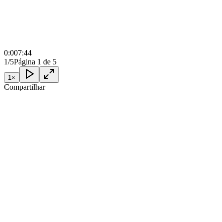
0:00
7:44
1/5
Página 1 de 5
1
×
Compartilhar