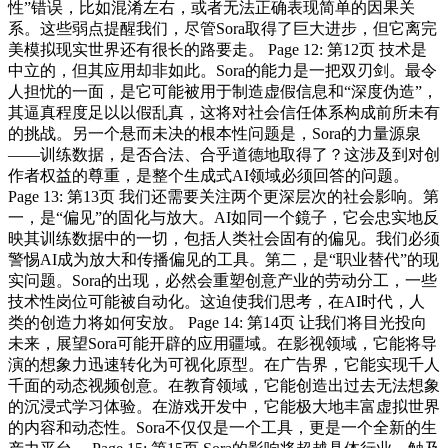
性”错误，比如混淆左右，或者无法正确表现简单的因果关
系。这些弱点提醒我们，尽管Sora取得了巨大进步，但它离完
美模拟现实世界还有很长的路要走。 Page 12: 第12页 技术是
中立的，但其应用却非如此。Sora的能力是一把双刃剑。最令
人担忧的一面，是它可能被用于制造虚假信息和“深度伪造”，
其逼真程度足以以假乱真，这将对社会信任体系构成前所未有
的挑战。另一个悬而未决的根本性问题是，Sora的力量源泉
——训练数据，是否合法、合乎道德地取得了？这涉及到对创
作者权益的尊重，是整个生成式AI领域必须回答的问题。
Page 13: 第13页 我们还需要关注两个更深层次的社会影响。第
一，是“偏见”的固化与放大。AI如同一个鏡子，它会忠实地反
映其训练数据中的一切，包括人类社会固有的偏见。我们必须
警惕AI成为放大和传播偏见的工具。第二，是“职业替代”的现
实问题。Sora的出现，必然会重塑创意产业的劳动分工，一些
技术性岗位可能被自动化。这迫使我们思考，在AI时代，人
类的创造力将如何安放。 Page 14: 第14页 让我们将目光投向
未来，展望Sora可能开辟的应用疆域。在影视领域，它能将导
演的想象力迅速转化为可视化原型。在广告界，它能实现千人
千面的动态视频创意。在教育领域，它能创造出过去无法想象
的沉浸式学习体验。在游戏开发中，它能极大地丰富虚拟世界
的内容和动态性。Sora不仅仅是一个工具，更是一个全新的生