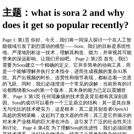
主题：what is sora 2 and why
does it get so popular recently?
Page 1: 第1页 你好。今天，我们将一同深入探讨一个在人工智
能领域引发了剧烈震动的模型——Sora。我们的目标是系统性
地、严谨地剖析这一技术，理解其构造、能力，并审视其可能
带来的深远影响。让我们开始吧。 Page 2: 第2页 首先，我们
需要为Sora建立一个精确的定义。它并非简单的动画工具，而
是一个能够理解并执行文本指令，进而生成视频的复杂AI系
统。其产出视频的时长、连贯性和细节表现，都标志着一次质
的飞跃。同时，我们必须澄清一个常见的误解：当前所有的讨
论都围绕着Sora的第一个版本，其本身的能力已足以震撼世
界。 Page 3: 第3页 任何现象级的技术普及背后都有其深刻原
因。Sora的成功可以看作一个三足鼎立的结构：其一是其自身
无与伦比的技术硬实力，这是根本；其二是其创造者OpenAI
高超的营销策略，这起到了放大器的作用；其三是它所揭示的
对未来产业格局的巨大潜在冲击，这引发了广泛的社会性关注
和讨论。 Page 4: 第4页 为了理解Sora的先进性，我们必须回溯