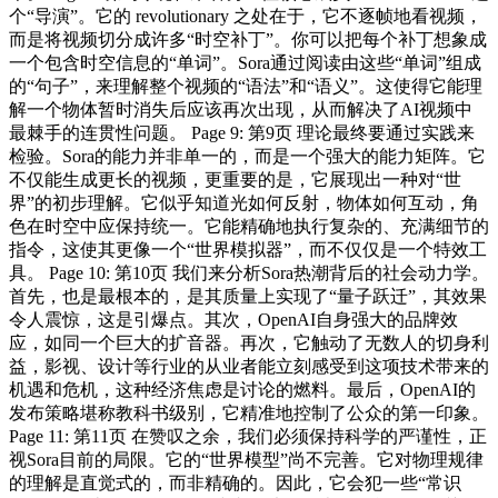
个“导演”。它的 revolutionary 之处在于，它不逐帧地看视频，
而是将视频切分成许多“时空补丁”。你可以把每个补丁想象成
一个包含时空信息的“单词”。Sora通过阅读由这些“单词”组成
的“句子”，来理解整个视频的“语法”和“语义”。这使得它能理
解一个物体暂时消失后应该再次出现，从而解决了AI视频中
最棘手的连贯性问题。 Page 9: 第9页 理论最终要通过实践来
检验。Sora的能力并非单一的，而是一个强大的能力矩阵。它
不仅能生成更长的视频，更重要的是，它展现出一种对“世
界”的初步理解。它似乎知道光如何反射，物体如何互动，角
色在时空中应保持统一。它能精确地执行复杂的、充满细节的
指令，这使其更像一个“世界模拟器”，而不仅仅是一个特效工
具。 Page 10: 第10页 我们来分析Sora热潮背后的社会动力学。
首先，也是最根本的，是其质量上实现了“量子跃迁”，其效果
令人震惊，这是引爆点。其次，OpenAI自身强大的品牌效
应，如同一个巨大的扩音器。再次，它触动了无数人的切身利
益，影视、设计等行业的从业者能立刻感受到这项技术带来的
机遇和危机，这种经济焦虑是讨论的燃料。最后，OpenAI的
发布策略堪称教科书级别，它精准地控制了公众的第一印象。
Page 11: 第11页 在赞叹之余，我们必须保持科学的严谨性，正
视Sora目前的局限。它的“世界模型”尚不完善。它对物理规律
的理解是直觉式的，而非精确的。因此，它会犯一些“常识