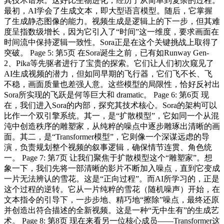
其技术谱系。这好比生物进化，经历了从简单到复杂的过程。
最初，AI学会了生成文本，即大型语言模型。随后，它掌握
了生成静态图像的能力。视频生成是逻辑上的下一步，但其难
度呈指数级增长，因为它引入了“时间”这一维度，要求画面在
时间流中保持逻辑一致性。Sora正是在这个关键挑战上取得了
突破。 Page 5: 第5页 在Sora诞生之前，已有如Runway Gen-
2、Pika等先驱者进行了宝贵的探索。它们让人们初次窥见了
AI生成视频的潜力，但如同早期的飞行器，它们飞不长、飞
不稳，画面质量也差强人意。这些模型的局限性，恰好反衬出
Sora所实现的飞跃是何等巨大和 dramatic。 Page 6: 第6页 现
在，我们进入Sora的内部，探究其技术核心。Sora的架构可以
比作一个双引擎系统。其一，是“扩散模型”，它如同一个从混
沌中创造秩序的雕塑家，从纯粹的噪点中逐步雕琢出清晰的画
面。其二，是“Transformer模型”，它则像一个深谋远虑的导
演，负责规划整个视频的叙事逻辑，确保情节连贯、角色统
一。 Page 7: 第7页 让我们聚焦于扩散模型这个“雕塑家”。想
象一下，我们先将一部清晰的影片不断加入噪点，直到它变成
一片无法辨认的雪花。这是“正向过程”。而AI所学习的，正是
这个过程的逆转。它从一片纯粹的雪花（随机噪声）开始，在
文本指令的引导下，一步步地、精巧地“擦除”噪点，最终还原
并创造出符合描述的全新视频。这是一种“无中生有”的生成艺
术。 Page 8: 第8页 现在来看另一位核心成员——Transformer这