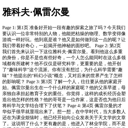
雅科夫·佩雷尔曼
Page 1: 第1页 准备好开始一段有趣的探索之旅了吗？今天我们
要认识一位非常特别的人物，他能把枯燥的物理、数学变得像
游戏一样好玩。他到底是谁？他又是如何做到这一点的呢？让
我们带着好奇心，一起揭开他神秘的面纱吧。 Page 2: 第2页
我们首先来认识一下这位雅科夫·佩雷尔曼。看到他这么多重
的身份，你是不是也有些好奇，一个人怎么能同时在这么多领
域都有所建树？他不仅仅是研究科学，更重要的是，他开创
了“趣味科学”这个流派。你有没有想过，为什么科学需要“趣
味”？他提出的“科幻小说”概念，又对后来的世界产生了怎样
的影响呢？ Page 3: 第3页 了解一个人，往往要从他的家庭开
始。佩雷尔曼出生在一个什么样的家庭呢？他的父亲早逝，母
亲独自承担起教育子女的重任。你觉得，这样的成长经历会塑
造出他怎样的性格？他的哥哥是一位作家，这是否也为他日后
将科学与文学结合埋下了伏笔？ Page 4: 第4页 佩雷尔曼的才
华似乎很早就显现出来了。想一想，在中学时代，当大多数人
还在为课业烦恼时，他已经开始向公众发表关于天文学的文章
了。这说明了什么？更有趣的是，他进入了林业学院，而不是