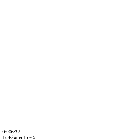
0:00
6:32
1/5
Página 1 de 5