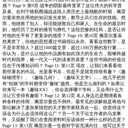
感？ Page 9: 第9页 战争的阴影最终笼罩了这位伟大的科学普
及者。在列宁格勒围城战这段人类历史上最残酷的时期，佩雷
尔曼依然在用他的知识发光发热，教导士兵们生存的技能。然
而，他拯救了别人，却没能拯救自己和家人。在生命的最后时
刻，他经历了怎样的痛苦与挣扎？这段悲惨的结局，是否让你
对他的生平有了更复杂的感受？ Page 10: 第10页 佩雷尔曼虽
然离世了，但他的思想通过书籍得以永存。看看这些数字，是
不是非常惊人？超过1000篇文章，超过1300万册的发行量……
你认为，是什么让他的作品拥有如此强大的生命力，能够跨越
时代和国界，被一代又一代的读者所喜爱？这些书籍的价值仅
仅在于传播知识吗？ Page 11: 第11页 现在，让我们来看看他
那些著名的作品。光是看书名，你是不是就觉得很有趣？《趣
味物理学》、《趣味几何》、《趣味天文学》……他几乎把所
有“枯燥”的学科都变得“趣味”盎然。他是怎么做到的？如果让
你来写一本《趣味XX》，你会选择哪个学科，又会用什么方
法让它变得有趣呢？ Page 12: 第12页 名人身边总是围绕着各
种各样的传闻，佩雷尔曼也不例外。最常见的误解就是将他与
那位解决了庞加莱猜想的天才数学家联系在一起。你觉得这个
误会为什么会流传得这么广？另一个关于论文作者的乌龙事
件，又提醒了我们在查阅资料时应该保持一种什么样的态度？
Page 13: 第13页 佩雷尔曼一生都对宇宙充满向往，他写过关于