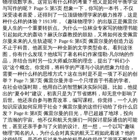
物理或数学系。这背后有什么样的考量？他又是如何平衡学业
与写作的呢？ Page 5: 第5页 想象一下，你写的一本书，不仅
深受读者喜爱，还得到了一位顶级物理学家的极力推荐，这是
种什么样的体验？1913年，《趣味物理学》的出版正是佩雷尔
曼人生的一个重要转折点。为什么一位林业专家写的物理书能
引起如此大的轰动？赫沃尔森教授的鼓励，又将如何改变佩雷
尔曼未来的人生轨迹呢？ Page 6: 第6页 佩雷尔曼的创造力远
不止于科普。他甚至为一种全新的文学类型命名。看到这张
图，你有什么发现？他续写了著名科幻作家儒勒·凡尔纳的作
品，并结合当时另一位大师威尔斯的理念，提出了“科幻小
说”这个概念。你觉得，将科学的严谨与小说的想象力结合，
需要一种什么样的思维方式？这在当时是不是一项了不起的创
举？ Page 7: 第7页 佩雷尔曼并非一个只埋首于书斋的学者。
在社会动荡时期，他用自己的智慧解决实际问题。比如，他提
出的“夏令时”建议，初衷只是为了节省燃料，却无意中影响了
后世。他还亲自参与教育改革，编写课程。你觉得，一个人的
知识应该如何应用于社会？佩雷尔曼的这些行动给了你什么启
发？ Page 8: 第8页 佩雷尔曼的目光，早已超越了地球，投向
了浩瀚的宇宙。他不仅和航天先驱们一同探讨星际通信的可能
性，甚至还亲手参与了火箭的设计。想一想，一个以写“趣味
物理”闻名的人，为什么会对真实的航天工程如此着迷？他的
这些经历，是否也反过来为他的科普创作提供了源源不断的灵