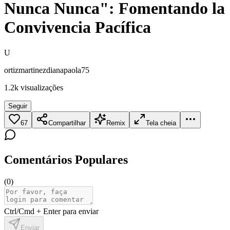
Nunca Nunca": Fomentando la
Convivencia Pacífica
U
ortizmartinezdianapaola75
1.2k
visualizações
Seguir
67
Compartilhar
Remix
Tela cheia
Comentários Populares
(
0
)
Ctrl/Cmd + Enter para enviar
Enviar