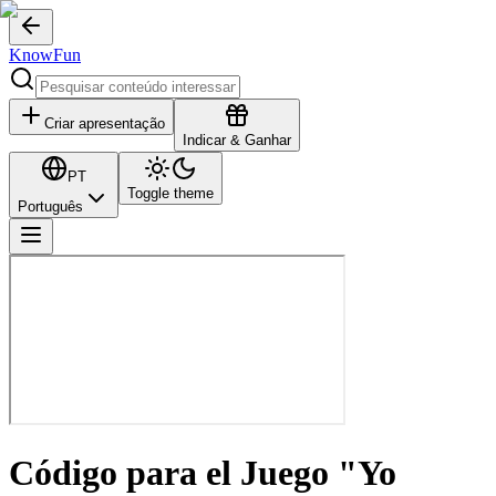
KnowFun
Criar apresentação
Indicar & Ganhar
PT
Toggle theme
Português
Código para el Juego "Yo