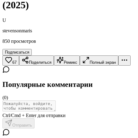
(2025)
U
stevensonmaris
850
просмотров
Подписаться
67
Поделиться
Ремикс
Полный экран
Популярные комментарии
(
0
)
Ctrl/Cmd + Enter для отправки
Отправить