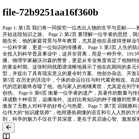
file-72b9251aa16f360b
Page 1: 第1页 我们将一同探究一位杰出人物的生平与
开始这段知识之旅。 Page 2: 第2页 要理解一位学者
能生长，他的家庭背景与早年教育，尤其是他在圣彼得堡林业
一位科学家，更是一位知识的传播者。 Page 3: 第3页
全投入到科学普及事业中，这并非背离，而是一种升华。191
播。物理学家赫沃尔森的赞誉，更是从专业角度肯定了他独特的价值—
的黄金时期。这张时间线图谱清晰地展示了他在此期间的多元
型，并提出了具有现实意义的夏令时方案。他创办杂志、开发课程
第5页 在历史的洪流中，个体的命运往往与时代紧密相连。
代的悲剧最终吞噬了他。他与家人的相继离世，尤其是在列宁
创伤。 Page 6: 第6页 衡量一位学者的遗产，其著作
译成数十种语言，远播海外。这好比将知识的种子播撒到世界
激发了无数人对科学的好奇心与热爱。 Page 7: 第7页 
位伟大的“知识建筑师”，他用通俗易懂的语言和引人入胜的
到，科学的魅力不仅在于其深度，更在于其启迪心智、激发探