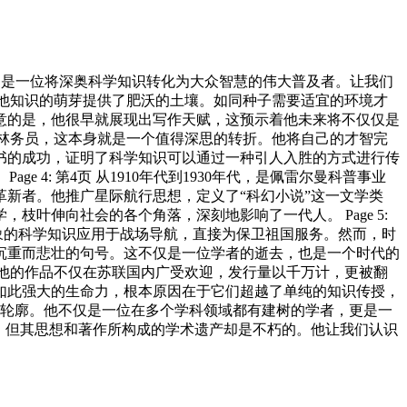
家，更是一位将深奥科学知识转化为大众智慧的伟大普及者。让我们
这为他知识的萌芽提供了肥沃的土壤。如同种子需要适宜的环境才
意的是，他很早就展现出写作天赋，这预示着他未来将不仅仅是
一名林务员，这本身就是一个值得深思的转折。他将自己的才智完
本书的成功，证明了科学知识可以通过一种引人入胜的方式进行传
4: 第4页 从1910年代到1930年代，是佩雷尔曼科普事业
新者。他推广星际航行思想，定义了“科幻小说”这一文学类
叶伸向社会的各个角落，深刻地影响了一代人。 Page 5:
象的科学知识应用于战场导航，直接为保卫祖国服务。然而，时
沉重而悲壮的句号。这不仅是一位学者的逝去，也是一个时代的
就。他的作品不仅在苏联国内广受欢迎，发行量以千万计，更被翻
如此强大的生命力，根本原因在于它们超越了单纯的知识传授，
巨匠的轮廓。他不仅是一位在多个学科领域都有建树的学者，更是一
，但其思想和著作所构成的学术遗产却是不朽的。他让我们认识