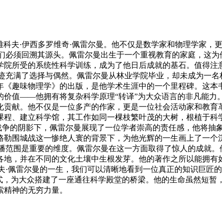
贡献——雅科夫·伊西多罗维奇·佩雷尔曼。他不仅是数学家和物理学
的思想，我们必须回溯其源头。佩雷尔曼出生于一个重视教育的家庭，
学院所受的系统性科学训练，成为了他日后成就的基石。值得注
 人生的轨迹充满了选择与偶然。佩雷尔曼从林业学院毕业，却未成为
3年《趣味物理学》的出版，是他学术生涯中的一个里程碑。这
—他拥有将复杂科学原理“转译”为大众语言的非凡能力。 Page 
化贡献。他不仅是一位多产的作家，更是一位社会活动家和教育革
、建立科学馆，其工作如同一棵枝繁叶茂的大树，根植于科学，枝
在战争的阴影下，佩雷尔曼展现了一位学者崇高的责任感，他将抽
格勒围城战这一惨绝人寰的背景下，为他光辉的一生画上了一个
的数量与传播范围是重要的维度。佩雷尔曼在这一方面取得了惊人的成
各地，并在不同的文化土壤中生根发芽。他的著作之所以能拥有
回顾雅科夫·佩雷尔曼的一生，我们可以清晰地看到一位真正的知识
方式，为大众搭建了一座通往科学殿堂的桥梁。他的生命虽然短暂
索精神的无穷力量。