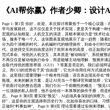
《AI帮你赢》作者少卿：设计AI
Page 1: 第1页 你好，欢迎。本次探讨将聚焦于一个核心议
学与发展路径。这不仅仅是关于技术实现，更是关于构建一种全新
宏观的认知框架。人机交互的演进，其根本驱动力是“技术社
场，服务于每一个人。这张图表直观地展示了这一趋势：随着技术
分为四个清晰的时代。从机械时代的物理操作，到命令行时代的
代。这使得交互的自由度达到了前所未有的高度，但正如我们稍后
范式革命。传统的人机交互，其本质是“被动响应”。系统被预
不再仅仅是被动地执行命令，而是能够主动地理解、预测并满足用户
会取代传统的图形界面（GUI）？答案是否定的。我们必须辩
义。而CUI的优势在于其“自由度”，它允许你用任何方式描述你想
合。这里我们需要理解一个根本性问题：语言表达现实存在“维
瓶颈。未来的解决方案，是让AI充当一个翻译官和建筑师：它通过
于前面讨论的整合思路，我们引出一个前瞻性的概念：“预见UI
一位顶级的私人助理，他不会给你一本厚厚的操作手册，而是根
态。 Page 8: 第8页 要实现“预见”，AI必须具备深刻
好”，这是你的主观选择和历史行为，比如你喜欢的口味、习惯
正做到“料事如神”。 Page 9: 第9页 理论需要通过实例