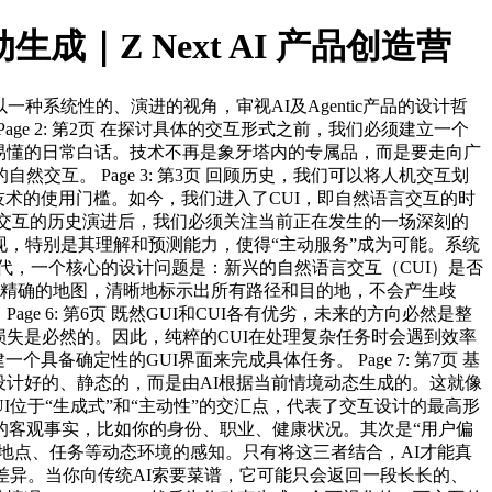
｜Z Next AI 产品创造营
一种系统性的、演进的视角，审视AI及Agentic产品的设计哲
 2: 第2页 在探讨具体的交互形式之前，我们必须建立一个
易懂的日常白话。技术不再是象牙塔内的专属品，而是要走向广
。 Page 3: 第3页 回顾历史，我们可以将人机交互划
术的使用门槛。如今，我们进入了CUI，即自然语言交互的时
解了交互的历史演进后，我们必须关注当前正在发生的一场深刻的
现，特别是其理解和预测能力，使得“主动服务”成为可能。系统
I时代，一个核心的设计问题是：新兴的自然语言交互（CUI）是否
一张精确的地图，清晰地标示出所有路径和目的地，不会产生歧
 6: 第6页 既然GUI和CUI各有优劣，未来的方向必然是整
失是必然的。因此，纯粹的CUI在处理复杂任务时会遇到效率
确定性的GUI界面来完成具体任务。 Page 7: 第7页 基
先设计好的、静态的，而是由AI根据当前情境动态生成的。这就像
位于“生成式”和“主动性”的交汇点，代表了交互设计的最高形
关于你的客观事实，比如你的身份、职业、健康状况。其次是“用户偏
地点、任务等动态环境的感知。只有将这三者结合，AI才能真
的巨大差异。当你向传统AI索要菜谱，它可能只会返回一段长长的、