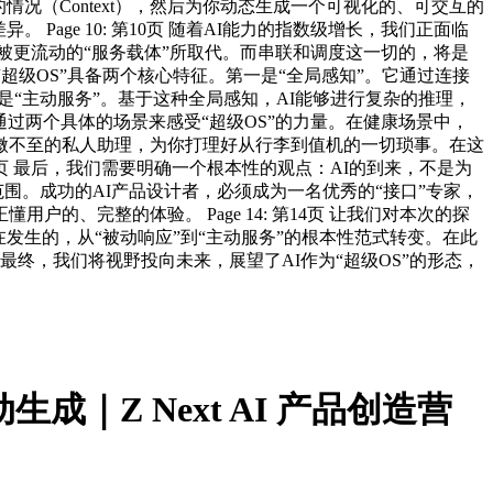
在的情况（Context），然后为你动态生成一个可视化的、可交互的
ge 10: 第10页 随着AI能力的指数级增长，我们正面临
将被更流动的“服务载体”所取代。而串联和调度这一切的，将是
这个“超级OS”具备两个核心特征。第一是“全局感知”。它通过连接
“主动服务”。基于这种全局感知，AI能够进行复杂的推理，
我们通过两个具体的场景来感受“超级OS”的力量。在健康场景中，
微不至的私人助理，为你打理好从行李到值机的一切琐事。在这
3页 最后，我们需要明确一个根本性的观点：AI的到来，不是为
围。成功的AI产品设计者，必须成为一名优秀的“接口”专家，
、完整的体验。 Page 14: 第14页 让我们对本次的探
发生的，从“被动响应”到“主动服务”的根本性范式转变。在此
最终，我们将视野投向未来，展望了AI作为“超级OS”的形态，
｜Z Next AI 产品创造营