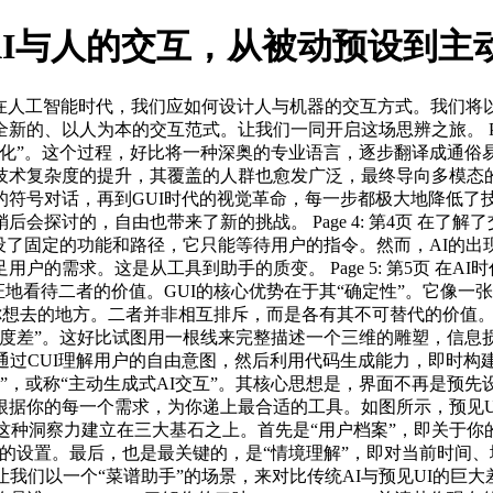
与人的交互，从被动预设到主动生成
题：在人工智能时代，我们应如何设计人与机器的交互方式。我们将以
的、以人为本的交互范式。让我们一同开启这场思辨之旅。 Page
会化”。这个过程，好比将一种深奥的专业语言，逐步翻译成通俗
复杂度的提升，其覆盖的人群也愈发广泛，最终导向多模态的自然交互
符号对话，再到GUI时代的视觉革命，每一步都极大地降低了技
会探讨的，自由也带来了新的挑战。 Page 4: 第4页 在了
设了固定的功能和路径，它只能等待用户的指令。然而，AI的出
的需求。这是从工具到助手的质变。 Page 5: 第5页 在A
证地看待二者的价值。GUI的核心优势在于其“确定性”。它像
去的地方。二者并非相互排斥，而是各有其不可替代的价值。 Page
度差”。这好比试图用一根线来完整描述一个三维的雕塑，信息损
CUI理解用户的自由意图，然后利用代码生成能力，即时构建一个具备
”，或称“主动生成式AI交互”。其核心思想是，界面不再是预
据你的每一个需求，为你递上最合适的工具。如图所示，预见UI
的洞察力。这种洞察力建立在三大基石之上。首先是“用户档案”，即
的设置。最后，也是最关键的，是“情境理解”，即对当前时间、
来理解。让我们以一个“菜谱助手”的场景，来对比传统AI与预见UI