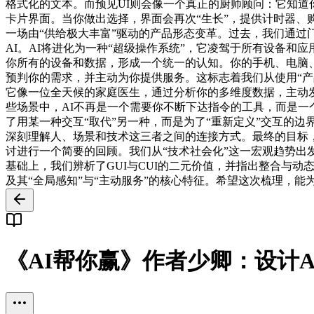
格式化的文本。而预见UI则会像一个真正的厨师顾问：它知道你是谁（
卡片界面。当你做出选择，界面会再次“生长”，提供计时器、购物
一场由“供给极大丰富”驱动的产品形态变革。过去，我们通过门
AI。AI将进化为一种“超级操作系统”，它凌驾于所有设备和应用之
你所有的设备和数据，形成一个统一的认知。你的手机、电脑、
预判你的需求，并主动为你提供服务。这标志着我们从使用“产品”的
它像一位全天候的家庭医生，通过分析你的多维度数据，主动
些场景中，AI不再是一个需要你不断下达指令的工具，而是一个真
了用某一种交互“取代”另一种，而是为了“重新定义”交互的
深刻理解人、场景和技术这三者之间的连接方式。最终的目标，是在
讨进行一个简要的回顾。我们从“技术社会化”这一宏观趋势出
基础上，我们辨析了GUI与CUI的二元价值，并指出整合与动
及其“全局感知”与“主动服务”的核心特征。希望这次梳理，能
《AI帮你赢》作者少卿：设计AI