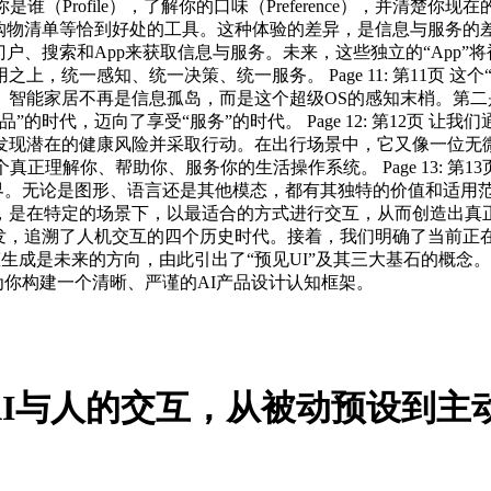
Profile），了解你的口味（Preference），并清楚你现
清单等恰到好处的工具。这种体验的差异，是信息与服务的差异。 Pa
户、搜索和App来获取信息与服务。未来，这些独立的“App”
上，统一感知、统一决策、统一服务。 Page 11: 第11页 
智能家居不再是信息孤岛，而是这个超级OS的感知末梢。第二是
时代，迈向了享受“服务”的时代。 Page 12: 第12页 让
发现潜在的健康风险并采取行动。在出行场景中，它又像一位无
正理解你、帮助你、服务你的生活操作系统。 Page 13: 第1
边界。无论是图形、语言还是其他模态，都有其独特的价值和适用范
特定的场景下，以最适合的方式进行交互，从而创造出真正懂用户的
发，追溯了人机交互的四个历史时代。接着，我们明确了当前正在
态生成是未来的方向，由此引出了“预见UI”及其三大基石的概念。
为你构建一个清晰、严谨的AI产品设计认知框架。
与人的交互，从被动预设到主动生成