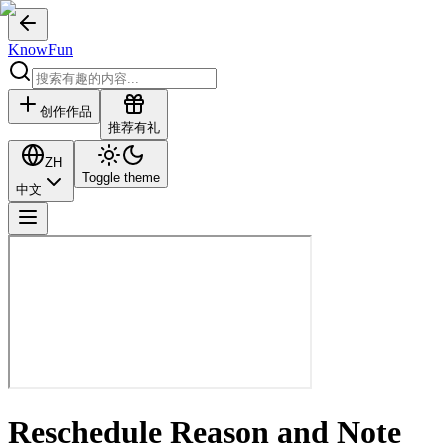
KnowFun
创作作品
推荐有礼
ZH
Toggle theme
中文
Reschedule Reason and Note