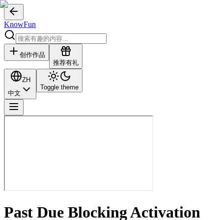
KnowFun
创作作品
推荐有礼
ZH
Toggle theme
中文
Past Due Blocking Activation