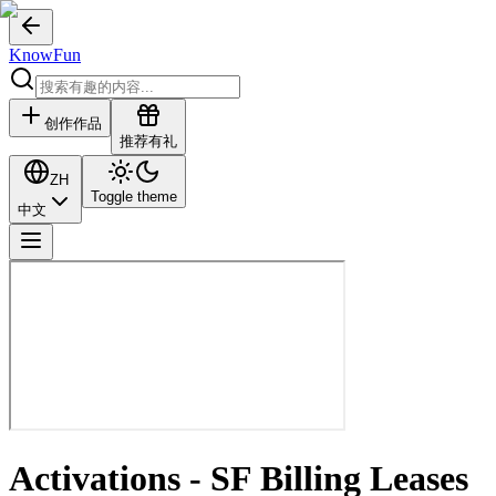
KnowFun
创作作品
推荐有礼
ZH
Toggle theme
中文
Activations - SF Billing Leases